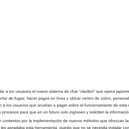
dar a los usuarios el nuevo sistema de chat “claribot” que opera japam
rtar de fugas, hacer pagos en línea y ubicar centro de cobro, personal 
do a los usuarios que acudían a pagar sobre el funcionamiento de est
os procesos para que en un futuro solo ingresen y soliciten la informaci
n contentos por la implementación de nuevos métodos que ofrezcan las f
 les agradaba esta herramienta, puesto que no se necesita instalar com