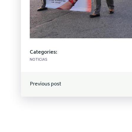
Categories:
NOTICIAS
Navegación
Previous post
de
entradas