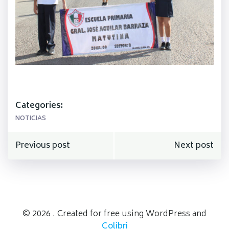
Categories:
NOTICIAS
Navegación
Navegación
Previous post
Next post
de
de
entradas
entradas
© 2026 . Created for free using WordPress and
Colibri