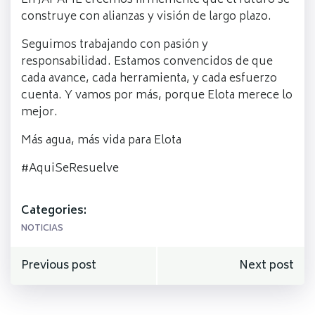
En JAPAME creemos firmemente que el futuro se
construye con alianzas y visión de largo plazo.
Seguimos trabajando con pasión y
responsabilidad. Estamos convencidos de que
cada avance, cada herramienta, y cada esfuerzo
cuenta. Y vamos por más, porque Elota merece lo
mejor.
Más agua, más vida para Elota
#AquiSeResuelve
Categories:
NOTICIAS
Navegación
Navegación
Previous post
Next post
de
de